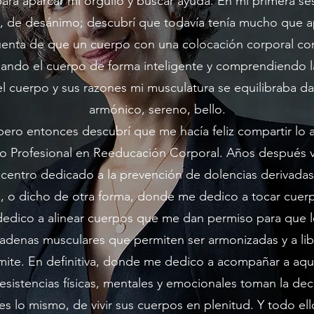
ra aparcar mi orgullo y buscar ayuda. En mi primera ses
ia, de desánimo; descubrí que todavía tenía mucho que a
enta de que un cuerpo con una colocación corporal corr
jando el cuerpo de forma inteligente y comprendiendo la
el cuerpo y sus razones mi musculatura se equilibraba 
armónico, sereno, bello.
r, pero entonces descubrí que me hacía feliz compartir l
 Profesional en Reeducación Corporal. Años después ve
n centro dedicado a la prevención de dolencias derivada
, o dicho de otra forma, donde me dedico a tocar cuer
edico a alinear cuerpos que me dan permiso para que l
adenas musculares que permiten ser armonizadas y a libe
rmite. En definitiva, donde me dedico a acompañar a aqu
sistencias físicas, mentales y emocionales toman la dec
es lo mismo, de vivir sus cuerpos en plenitud. Y todo ell