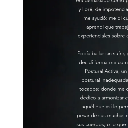
era demasiado como pa
y lloré, de impotenc
me ayudó: me di cu
aprendí que traba
experienciales sobre 
Podía bailar sin sufri
decidí formarme como
Postural Activa, u
postural inadequada
tocados; donde me d
dedico a armonizar c
aquél que así lo pe
pesar de sus muchas re
sus cuerpos, o lo que 