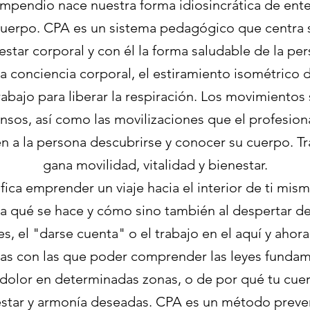
ompendio nace nuestra forma idiosincrática de ente
 cuerpo. CPA es un sistema pedagógico que centra 
estar corporal y con él la forma saludable de la pe
la conciencia corporal, el estiramiento isométrico 
rabajo para liberar la respiración. Los movimientos
ensos, así como las movilizaciones que el profesio
n a la persona descubrirse y conocer su cuerpo. Tr
gana movilidad, vitalidad y bienestar.
ica emprender un viaje hacia el interior de ti mis
a qué se hace y cómo sino también al despertar de
es, el "darse cuenta" o el trabajo en el aquí y ahora
as con las que poder comprender las leyes funda
 dolor en determinadas zonas, o de por qué tu cu
enestar y armonía deseadas. CPA es un método preve