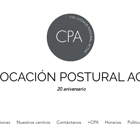
OCACIÓN POSTURAL A
20
aniversario
siones
Nuestros centros
Contáctanos
+CPA
Horarios
Políti