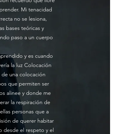
ión recuerdo que lloré
prender. Mi tenacidad
ecta no se lesiona,
s bases teóricas y
dando paso a un cuerpo
o aprendido y es cuando
ría la luz Colocación
s de una colocación
pos que permiten ser
os alinee y donde me
rar la respiración de
ellas personas que a
isión de querer habitar
o desde el respeto y el